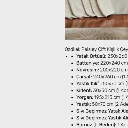
Özdilek Paisley Çift Kişilik Çe
Yatak Örtüsü:
250x260 
Battaniye:
220x240 cm 
Nevresim:
200x220 cm (
Çarşaf:
240x260 cm (1 
Yastık Kılıfı:
50x70 cm (6
Kırlent:
30x50 cm (1 Ade
Yorgan:
195x215 cm (1 
Yastık:
50x70 cm (2 Ade
Sıvı Geçirmez Yatak Ale
Sıvı Geçirmez Yastık Al
Bornoz (L Beden):
1 Ad