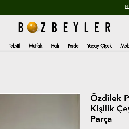
H
Tekstil
Mutfak
Halı
Perde
Yapay Çiçek
Mob
Özdilek P
Kişilik Çe
Parça