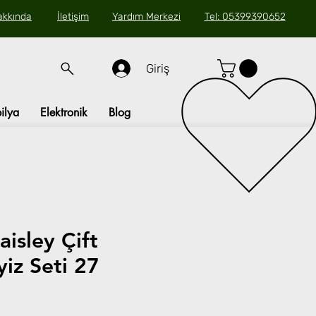
akkında
İletişim
Yardım Merkezi
Tel: 05399390652
Giriş
ilya
Elektronik
Blog
aisley Çift
yiz Seti 27