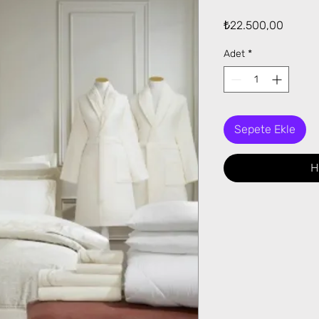
Fiyat
₺22.500,00
Adet
*
Sepete Ekle
H