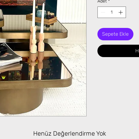
Adet
*
Sepete Ekle
H
Henüz Değerlendirme Yok