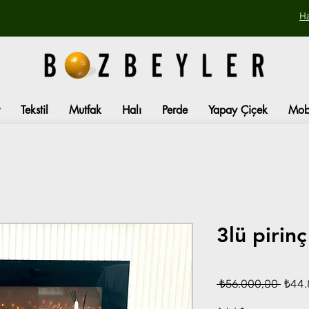
H
Tekstil
Mutfak
Halı
Perde
Yapay Çiçek
Mob
3lü pirin
Norm
 ₺56.000,00 
₺44.
Fiyat