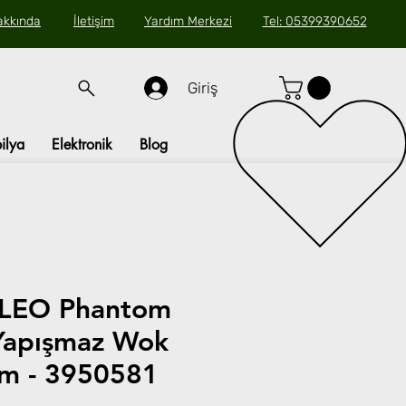
akkında
İletişim
Yardım Merkezi
Tel: 05399390652
Giriş
ilya
Elektronik
Blog
 LEO Phantom
Yapışmaz Wok
cm - 3950581