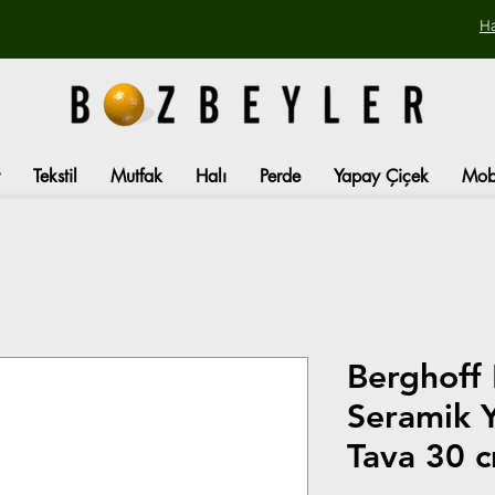
H
Tekstil
Mutfak
Halı
Perde
Yapay Çiçek
Mob
Berghoff
Seramik 
Tava 30 