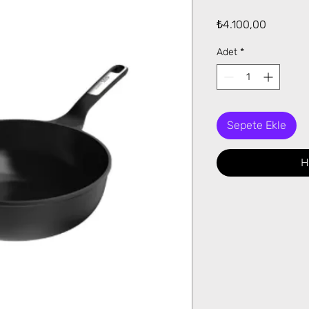
Fiyat
₺4.100,00
Adet
*
Sepete Ekle
H