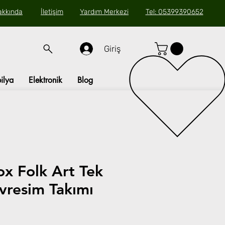
akkında
İletişim
Yardım Merkezi
Tel: 05399390652
Giriş
ilya
Elektronik
Blog
x Folk Art Tek
evresim Takımı