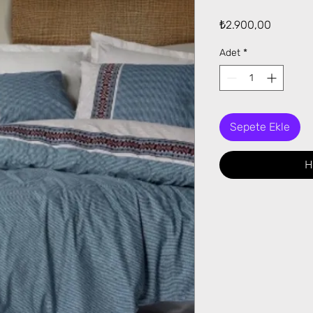
Fiyat
₺2.900,00
Adet
*
Sepete Ekle
H