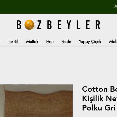
H
Tekstil
Mutfak
Halı
Perde
Yapay Çiçek
Mob
Cotton Bo
Kişilik N
Polku Gri