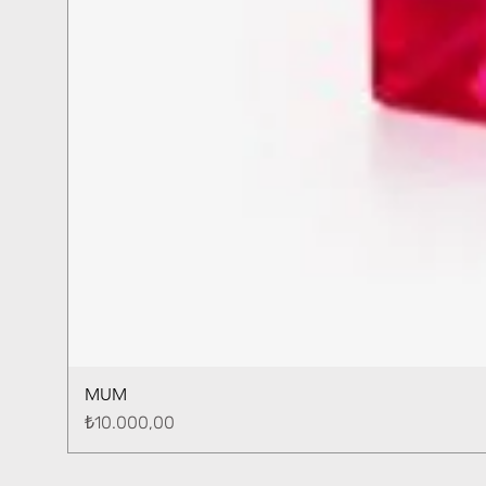
MUM
Fiyat
₺10.000,00