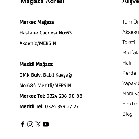
Mağaza Adresi
Alışve
Merkez Mağaza
Tüm Ür
Aksesu
Hastane Caddesi No:63
Tekstil
Akdeniz/MERSİN
Mutfak
Halı
Mezitli Mağaza:
Perde
GMK Bulv. Babil Kavşağı
Yapay 
No:684 Mezitli/MERSİN
Mobily
Merkez Tel:
0324 238 98 88
Elektro
Mezitli Tel:
0324 359 27 27
Blog