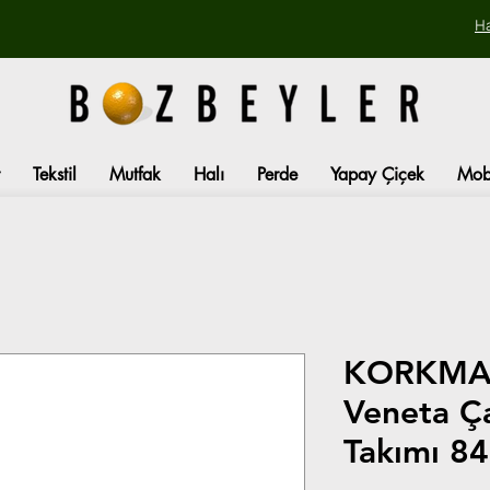
H
Tekstil
Mutfak
Halı
Perde
Yapay Çiçek
Mob
KORKMA
Veneta Ça
Takımı 84