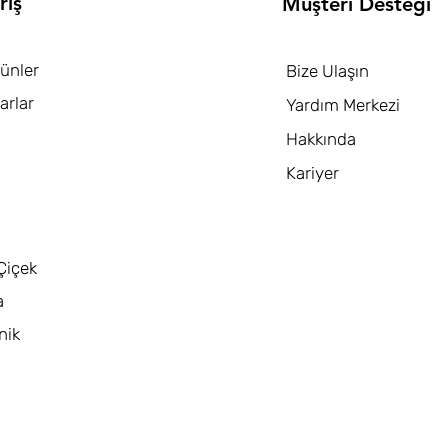
riş
Müşteri Desteği
ünler
Bize Ulaşın
arlar
Yardım Merkezi
Hakkında
Kariyer
Çiçek
a
nik