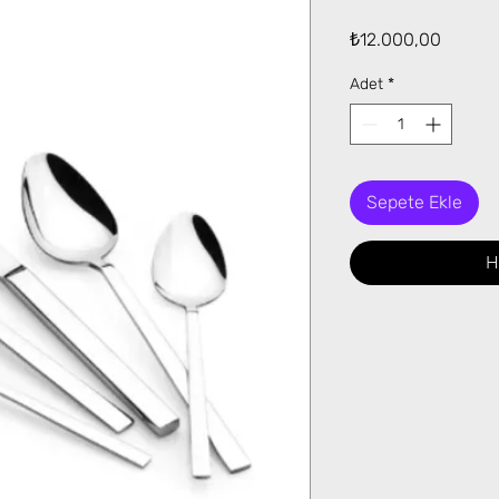
Fiyat
₺12.000,00
Adet
*
Sepete Ekle
H