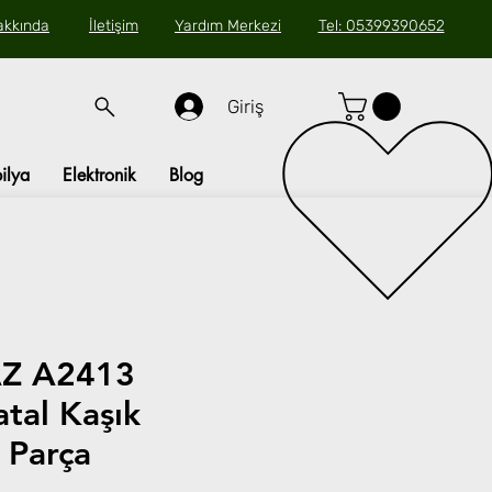
akkında
İletişim
Yardım Merkezi
Tel: 05399390652
Giriş
ilya
Elektronik
Blog
Z A2413
tal Kaşık
 Parça