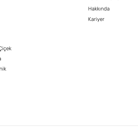
Hakkında
Kariyer
Çiçek
a
nik