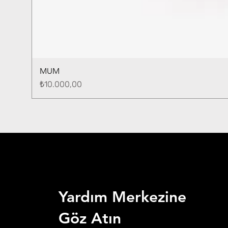
MUM
Fiyat
₺10.000,00
Yardım Merkezine
Göz Atın