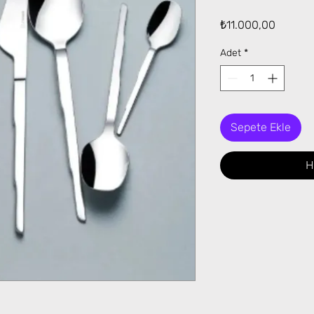
Fiyat
₺11.000,00
Adet
*
Sepete Ekle
H