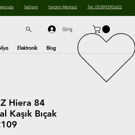
akkında
İletişim
Yardım Merkezi
Tel: 05399390652
Giriş
ilya
Elektronik
Blog
 Hiera 84
al Kaşık Bıçak
2109