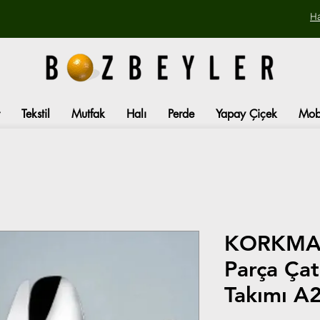
H
Tekstil
Mutfak
Halı
Perde
Yapay Çiçek
Mob
KORKMAZ
Parça Çat
Takımı A