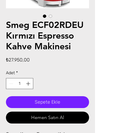
Smeg ECF02RDEU
Kırmızı Espresso
Kahve Makinesi
Fiyat
₺27.950,00
Adet
*
Sepete Ekle
Hemen Satın Al