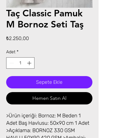
Taç Classic Pamuk
M Bornoz Seti Taş
Fiyat
₺2.250,00
Adet
*
Sepete Ekle
Hemen Satın Al
>Ürün içeriği: Bornoz: M Beden 1
Adet Baş Havlusu: 50x90 cm 1 Adet
>Açıklama: BORNOZ 330 GSM
HAVLU 50X90 420 GSM >Ambalaj: