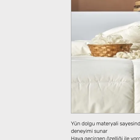
Yün dolgu materyali sayesind
deneyimi sunar
Hava geçirgen özelliği ile yor