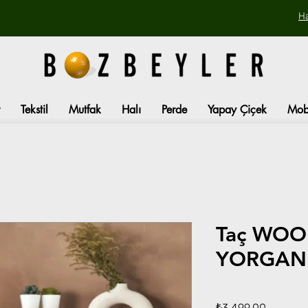
H
Tekstil
Mutfak
Halı
Perde
Yapay Çiçek
Mob
Taç WOO
YORGAN 
Fiyat
₺3.499,00