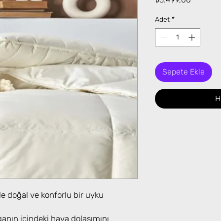
Adet
*
Sepete Ekle
H
e doğal ve konforlu bir uyku
ganın içindeki hava dolaşımını