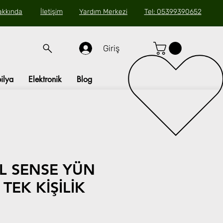
akkında
İletişim
Yardım Merkezi
Tel: 05399390652
Giriş
ilya
Elektronik
Blog
L SENSE YÜN
TEK KİŞİLİK