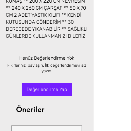
KUMAŞ ** 200 X 220 CM NEVRESİM
** 240 X 260 CM ÇARŞAF ** 50 X 70
CM 2 ADET YASTIK KILIFI ** KENDİ
KUTUSUNDA GÖNDERİM ** 30
DERECEDE YIKANABİLİR ** SAĞLIKLI
GÜNLERDE KULLANMANIZI DİLERİZ.
Henüz Değerlendirme Yok
Fikirlerinizi paylaşın. İlk değerlendirmeyi siz
yazın.
Değerlendirme Yap
Öneriler