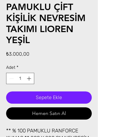
PAMUKLU ÇİFT
KİŞİLİK NEVRESİM
TAKIMI LIOREN
YEŞİL
Fiyat
₺3.000,00
Adet
*
Sepete Ekle
Hemen Satın Al
** % 100 PAMUKLU RANFORCE