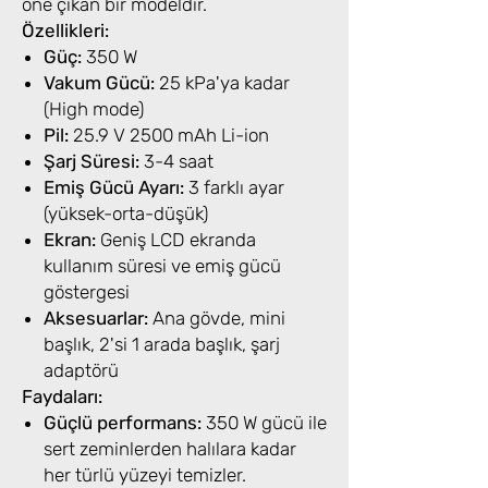
öne çıkan bir modeldir.
Özellikleri:
Güç:
350 W
Vakum Gücü:
25 kPa'ya kadar
(High mode)
Pil:
25.9 V 2500 mAh Li-ion
Şarj Süresi:
3-4 saat
Emiş Gücü Ayarı:
3 farklı ayar
(yüksek-orta-düşük)
Ekran:
Geniş LCD ekranda
kullanım süresi ve emiş gücü
göstergesi
Aksesuarlar:
Ana gövde, mini
başlık, 2'si 1 arada başlık, şarj
adaptörü
Faydaları:
Güçlü performans:
350 W gücü ile
sert zeminlerden halılara kadar
her türlü yüzeyi temizler.