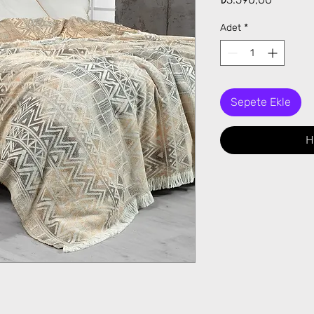
Adet
*
Sepete Ekle
H