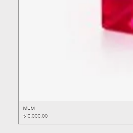
MUM
Fiyat
₺10.000,00