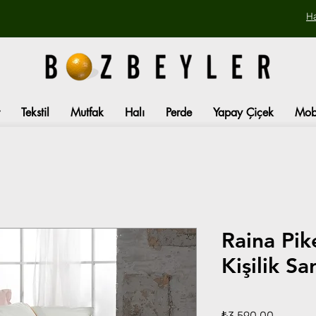
H
Tekstil
Mutfak
Halı
Perde
Yapay Çiçek
Mob
Raina Pik
Kişilik S
Fiyat
₺3.590,00