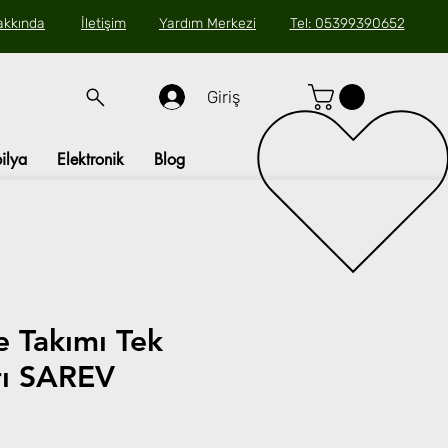
akkında
İletişim
Yardım Merkezi
Tel: 05399390652
Giriş
ilya
Elektronik
Blog
e Takımı Tek
arı SAREV